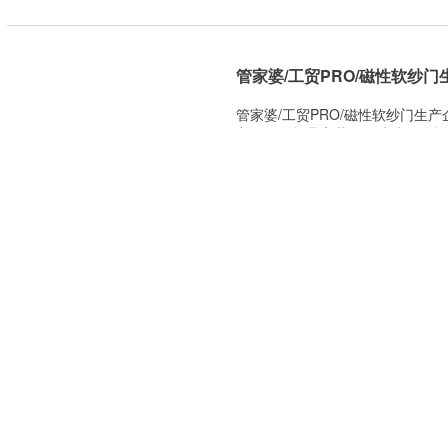
管家婆/工贸PRO/磁性软纱
管家婆/工贸PRO/磁性软纱门生
良好、可折叠安装、易清洗、价格
与装饰为一体，温馨典雅的人性化
发展，磁性软纱门企业的生产管理
业流程图管家婆
2021-07-28 13:22:56
苏州管家婆/管家婆分销ERP系列产
苏州管家婆/管家婆分销ERP系列产
级无需安装、性能提升、效率提升
能；优化校验和提示逻辑，提升数
资料的自定义字段导入功能；新增
预收/预付款单、
2021-07-27 09:34:37