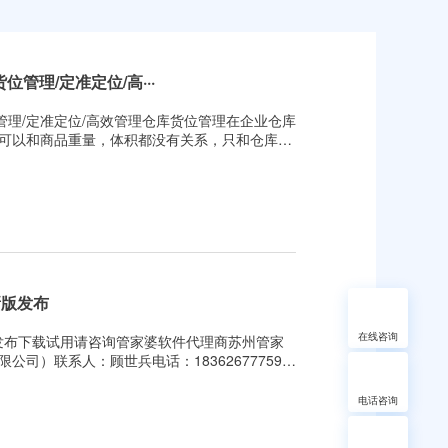
管理/定准定位/高···
管理/定准定位/高效管理仓库货位管理在企业仓库
可以和商品重量，体积都没有关系，只和仓库定
将之划分为一个个货位之后，每个空间都有了唯
已经不在，货位将是仓库管理的核心元素。&nbs
新版发布
在线咨询
新版发布下载试用请咨询管家婆软件代理商苏州管家
司）联系人：顾世兵电话：18362677759
23373 ,3002816884 ,3002815769公司地址：
号凯悦大厦北3F
电话咨询