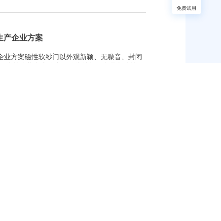
免费试用
门生产企业方案
产企业方案磁性软纱门以外观新颖、无噪音、封闭
低廉等优势彻底改变了传统纱门，产品集防蚊蝇
造型，也让用户居室更具美感。随着行业的创新
也面临着更加精细化的管理需求。磁性软纱门工
品 V9.93新···
品 V9.93新版发布01全局优化导入工具全面升
升级导入工具，无需安装即可实现数据导入功
据承载量，简化用户操作；新增业务单据、基础
部分业务单据的批量导入功能：其他出/入库单、