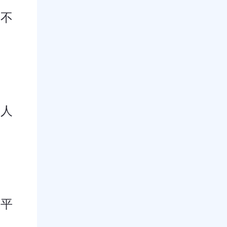
又不
因人
上平
失。