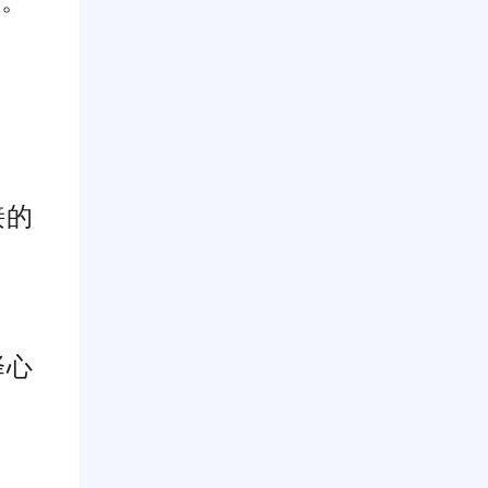
接的
择心